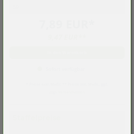
7,89 EUR
*
9,47 EUR
**
In den Warenkorb
Sofort verfügbar
* Preise exkl. MwSt. ** Preise inkl. MwSt., ggf.
zzgl.
Versandkosten
Staffelpreise