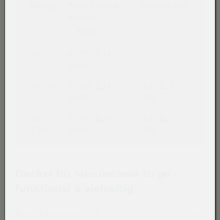
Menge
Preis / Stück
Preisvorteil
Netto
Brutto
ab 50
0,1579 EUR
/
Stück
ab 900
0,1508 EUR
/
0,01 EUR
Stück
(4%)
ab
0,1438 EUR
/
0,01 EUR
7.200
Stück
(9%)
Deckel für Menüschale to go –
funktional & vielseitig
Akkordeon auf-/zuklappen st
Produktbeschreibung