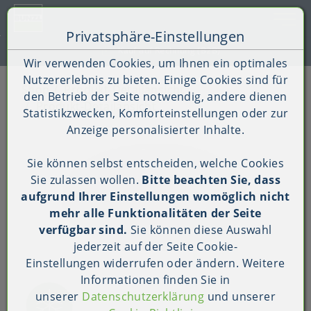
Toggle 
Privatsphäre-Einstellungen
Zum Inhalt springen [AK + 0]
Zum Hauptmenü springen [AK + 1]
Zum Shop-Menü (Suche, Wunschliste, Warenkorb, Mein Ac
Zum Widget-Menü rechts springen [AK + 3]
Zu den Inhalten im Fußbereich springen [AK + 4]
Kauf auf Rechnung (B2B)
Wir verwenden Cookies, um Ihnen ein optimales
Nutzererlebnis zu bieten. Einige Cookies sind für
Shop
Produkt-Detailansicht
den Betrieb der Seite notwendig, andere dienen
Produkt-Detailansicht
Statistikzwecken, Komforteinstellungen oder zur
Anzeige personalisierter Inhalte.
Sie können selbst entscheiden, welche Cookies
Sie zulassen wollen.
Bitte beachten Sie, dass
aufgrund Ihrer Einstellungen womöglich nicht
mehr alle Funktionalitäten der Seite
verfügbar sind.
Sie können diese Auswahl
jederzeit auf der Seite
Cookie-
Einstellungen
widerrufen oder ändern. Weitere
Informationen finden Sie in
unserer
Datenschutzerklärung
und unserer