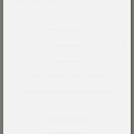
Artikelnummer:
11011
Produktanfrage
Wunschliste
Preisübersicht
TECHN. DATENBLATT (PDF, 67,3 KB)
KONFORMITÄTSERKLÄRUNG (PDF, 367,8 KB)
Zubehör