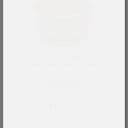
Menüschale to go, 1.300 ml, Ø 185
mm, 70 mm, Karton/PP, braun
ab 64,45 EUR*
Karton (300 Stück)