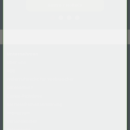
Gastro / HoReCa
Unternehmen
Über uns
AGB
Widerrufsrecht
für
Verbraucher
Datenschutz
Cookie-Richtlinie
Barrierefreiheitserklärung
Impressum
Versandkosten
Entsorgung