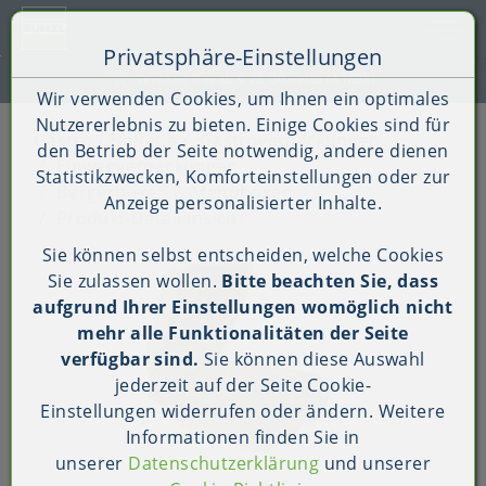
Toggle 
Privatsphäre-Einstellungen
Zum Inhalt springen [AK + 0]
Zum Hauptmenü springen [AK + 1]
Zum Shop-Menü (Suche, Wunschliste, Warenkorb, Mein Ac
Zum Widget-Menü rechts springen [AK + 3]
Zu den Inhalten im Fußbereich springen [AK + 4]
Kauf auf Rechnung (B2B)
Wir verwenden Cookies, um Ihnen ein optimales
Nutzererlebnis zu bieten. Einige Cookies sind für
Gastro / HoReCa
Gastroverpackungen
den Betrieb der Seite notwendig, andere dienen
Einwegverpackungen
Statistikzwecken, Komforteinstellungen oder zur
Burgerboxen & Menüboxen
Anzeige personalisierter Inhalte.
Produkt-Detailansicht
Sie können selbst entscheiden, welche Cookies
Sie zulassen wollen.
Bitte beachten Sie, dass
aufgrund Ihrer Einstellungen womöglich nicht
mehr alle Funktionalitäten der Seite
verfügbar sind.
Sie können diese Auswahl
jederzeit auf der Seite
Cookie-
Einstellungen
widerrufen oder ändern. Weitere
Informationen finden Sie in
unserer
Datenschutzerklärung
und unserer