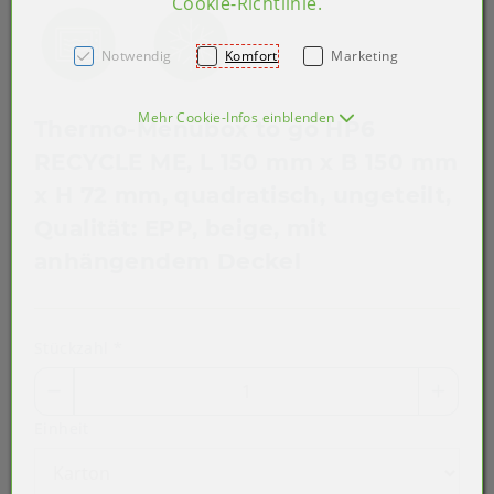
Cookie-Richtlinie
.
Notwendig
Komfort
Marketing
Mehr Cookie-Infos einblenden
Thermo-Menübox to go HP6
RECYCLE ME, L 150 mm x B 150 mm
x H 72 mm, quadratisch, ungeteilt,
Qualität: EPP, beige, mit
anhängendem Deckel
Stückzahl
*
Einheit