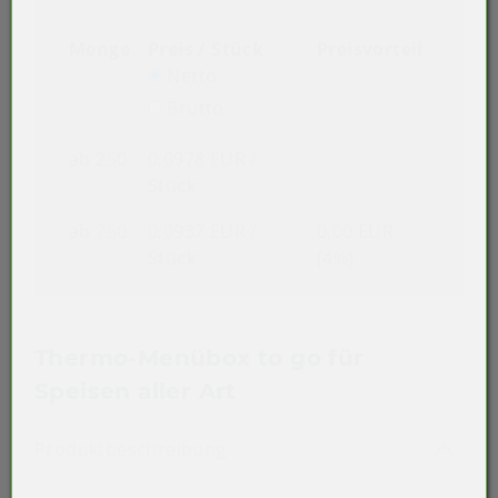
Menge
Preis / Stück
Preisvorteil
Netto
Brutto
ab 250
0,0978 EUR
/
Stück
ab 750
0,0937 EUR
/
0,00 EUR
Stück
(4%)
Thermo-Menübox to go für
Speisen aller Art
Akkordeon auf-/zuklappen st
Produktbeschreibung