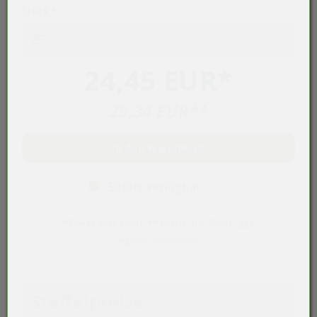
Stück
*
24,45 EUR
*
29,34 EUR
**
In den Warenkorb
Sofort verfügbar
* Preise exkl. MwSt. ** Preise inkl. MwSt., ggf.
zzgl.
Versandkosten
Staffelpreise