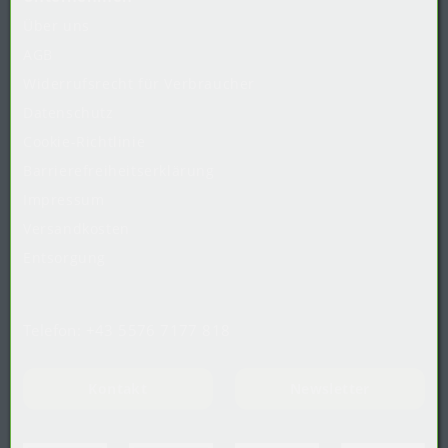
Über uns
AGB
Widerrufsrecht
für
Verbraucher
Datenschutz
Cookie-Richtlinie
Barrierefreiheitserklärung
Impressum
Versandkosten
Entsorgung
Telefon:
+43 5576 7177 818
Kontakt
Newsletter