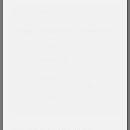
Staffelpreise
Menge
Preis / Stück
Preisvorteil
Netto
Brutto
ab
0,0685 EUR
/
1.000
Stück
ab
0,0651 EUR
/
0,00 EUR
3.000
Stück
(5%)
ab
0,0617 EUR
/
0,01 EUR
21.000
Stück
(10%)