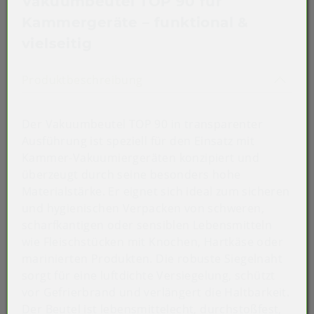
Vakuumbeutel TOP 90 für
Kammergeräte – funktional &
vielseitig
Akkordeon auf-/zuklappen st
Produktbeschreibung
Der Vakuumbeutel TOP 90 in transparenter
Ausführung ist speziell für den Einsatz mit
Kammer-Vakuumiergeräten konzipiert und
überzeugt durch seine besonders hohe
Materialstärke. Er eignet sich ideal zum sicheren
und hygienischen Verpacken von schweren,
scharfkantigen oder sensiblen Lebensmitteln
wie Fleischstücken mit Knochen, Hartkäse oder
marinierten Produkten. Die robuste Siegelnaht
sorgt für eine luftdichte Versiegelung, schützt
vor Gefrierbrand und verlängert die Haltbarkeit.
Der Beutel ist lebensmittelecht, durchstoßfest,