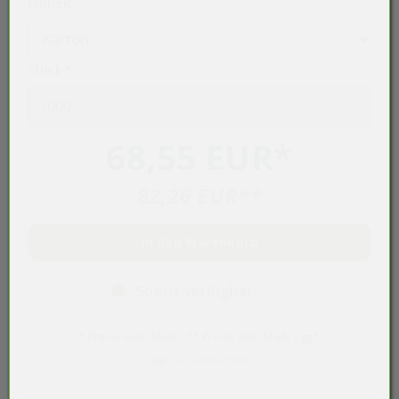
Einheit
Stück
*
68,55 EUR
*
82,26 EUR
**
In den Warenkorb
Sofort verfügbar
* Preise exkl. MwSt. ** Preise inkl. MwSt., ggf.
zzgl.
Versandkosten