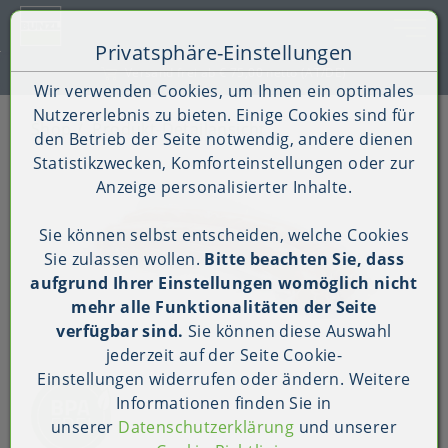
Toggle 
Privatsphäre-Einstellungen
Zum Inhalt springen [AK + 0]
Zum Hauptmenü springen [AK + 1]
Zum Shop-Menü (Suche, Wunschliste, Warenkorb, Mein Ac
Zum Widget-Menü rechts springen [AK + 3]
Zu den Inhalten im Fußbereich springen [AK + 4]
Kauf auf Rechnung (B2B)
Wir verwenden Cookies, um Ihnen ein optimales
Nutzererlebnis zu bieten. Einige Cookies sind für
Shop
Produkt-Detailansicht
den Betrieb der Seite notwendig, andere dienen
Statistikzwecken, Komforteinstellungen oder zur
Anzeige personalisierter Inhalte.
Sie können selbst entscheiden, welche Cookies
Sie zulassen wollen.
Bitte beachten Sie, dass
aufgrund Ihrer Einstellungen womöglich nicht
mehr alle Funktionalitäten der Seite
verfügbar sind.
Sie können diese Auswahl
jederzeit auf der Seite
Cookie-
Einstellungen
widerrufen oder ändern. Weitere
Informationen finden Sie in
unserer
Datenschutzerklärung
und unserer