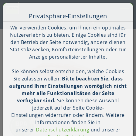
Toggle 
Privatsphäre-Einstellungen
Zum Inhalt springen [AK + 0]
Zum Hauptmenü springen [AK + 1]
Zum Shop-Menü (Suche, Wunschliste, Warenkorb, Mein Ac
Zum Widget-Menü rechts springen [AK + 3]
Zu den Inhalten im Fußbereich springen [AK + 4]
Kauf auf Rechnung (B2B)
Wir verwenden Cookies, um Ihnen ein optimales
Nutzererlebnis zu bieten. Einige Cookies sind für
Shop
Produkt-Detailansicht
den Betrieb der Seite notwendig, andere dienen
Statistikzwecken, Komforteinstellungen oder zur
Anzeige personalisierter Inhalte.
Sie können selbst entscheiden, welche Cookies
Sie zulassen wollen.
Bitte beachten Sie, dass
aufgrund Ihrer Einstellungen womöglich nicht
mehr alle Funktionalitäten der Seite
verfügbar sind.
Sie können diese Auswahl
jederzeit auf der Seite
Cookie-
Einstellungen
widerrufen oder ändern. Weitere
Informationen finden Sie in
unserer
Datenschutzerklärung
und unserer