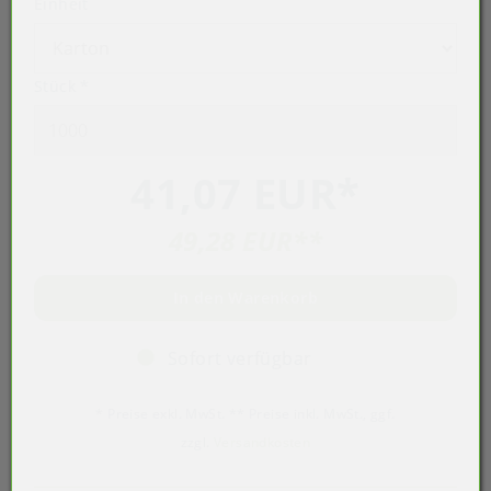
Einheit
Stück
*
41,07 EUR
*
49,28 EUR
**
In den Warenkorb
Sofort verfügbar
* Preise exkl. MwSt. ** Preise inkl. MwSt., ggf.
zzgl.
Versandkosten