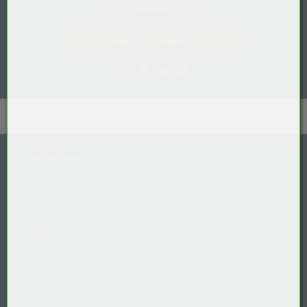
Gastro / HoReCa
Unternehmen
Über uns
AGB
Widerrufsrecht
für
Verbraucher
Datenschutz
Cookie-Richtlinie
Barrierefreiheitserklärung
Impressum