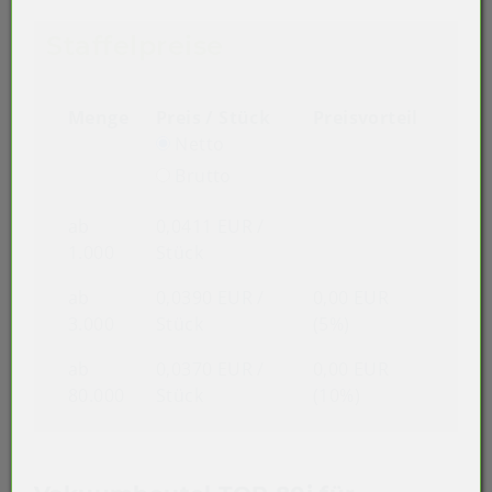
Staffelpreise
Menge
Preis / Stück
Preisvorteil
Netto
Brutto
ab
0,0411 EUR
/
1.000
Stück
ab
0,0390 EUR
/
0,00 EUR
3.000
Stück
(5%)
ab
0,0370 EUR
/
0,00 EUR
80.000
Stück
(10%)