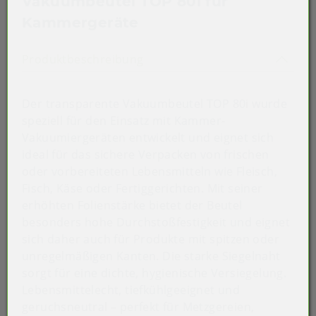
Vakuumbeutel TOP 80i für
Kammergeräte
Akkordeon auf-/zuklappen st
Produktbeschreibung
Der transparente Vakuumbeutel TOP 80i wurde
speziell für den Einsatz mit Kammer-
Vakuumiergeräten entwickelt und eignet sich
ideal für das sichere Verpacken von frischen
oder vorbereiteten Lebensmitteln wie Fleisch,
Fisch, Käse oder Fertiggerichten. Mit seiner
erhöhten Folienstärke bietet der Beutel
besonders hohe Durchstoßfestigkeit und eignet
sich daher auch für Produkte mit spitzen oder
unregelmäßigen Kanten. Die starke Siegelnaht
sorgt für eine dichte, hygienische Versiegelung.
Lebensmittelecht, tiefkühlgeeignet und
geruchsneutral – perfekt für Metzgereien,