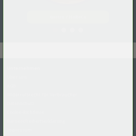
Gastro / HoReCa
Unternehmen
Über uns
AGB
Widerrufsrecht
für
Verbraucher
Datenschutz
Cookie-Richtlinie
Barrierefreiheitserklärung
Impressum