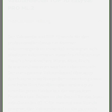
Vakuumbeutel TOP 70 EasyVac
PRO ML 2
Akkordeon auf-/zuklappen st
Produktbeschreibung
Der Vakuumbeutel TOP 70 wurde für den
professionellen Einsatz in Kammer-
Vakuumiergeräten entwickelt und eignet sich
ideal zum Vakuumieren sowie Frischhalten von
Fleisch ohne Knochen, Wurst, Käse, Fisch,
Beeren und weiteren weichen Lebensmitteln.
Der transparente Vakuumbeutel überzeugt
durch seine zuverlässige Barrierewirkung sowie
eine hohe Durchstoßfestigkeit und trägt zu
einer längeren Haltbarkeit der verpackten
Produkte bei. Zudem ist der Beutel für das Sous-
vide-Garen bis 90 °C für maximal eine Stunde
geeignet. Der Vakuumbeutel ist die passende