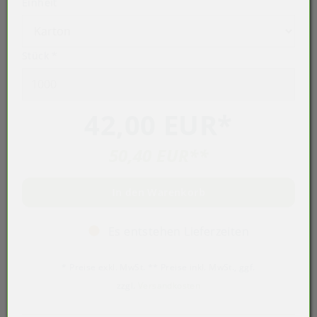
Einheit
Stück
*
42,00 EUR
*
50,40 EUR
**
In den Warenkorb
Es entstehen Lieferzeiten
* Preise exkl. MwSt. ** Preise inkl. MwSt., ggf.
zzgl.
Versandkosten