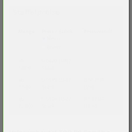
Staffelpreise
Menge
Preis / Stück
Preisvorteil
Netto
Brutto
ab
0,0420 EUR
/
1.000
Stück
ab
0,0399 EUR
/
0,00 EUR
3.000
Stück
(5%)
ab
0,0378 EUR
/
0,00 EUR
72.000
Stück
(10%)