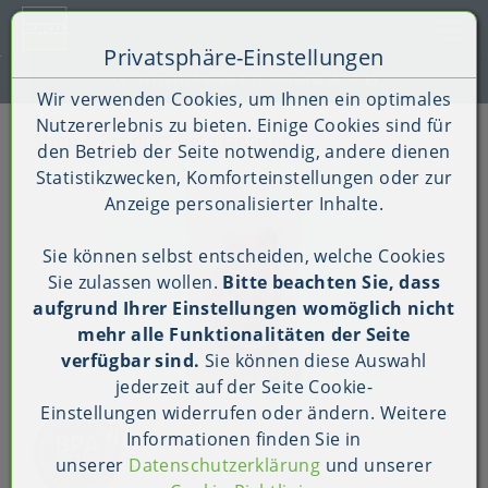
Toggle 
Privatsphäre-Einstellungen
Zum Inhalt springen [AK + 0]
Zum Hauptmenü springen [AK + 1]
Zum Shop-Menü (Suche, Wunschliste, Warenkorb, Mein Ac
Zum Widget-Menü rechts springen [AK + 3]
Zu den Inhalten im Fußbereich springen [AK + 4]
Kauf auf Rechnung (B2B)
Wir verwenden Cookies, um Ihnen ein optimales
Nutzererlebnis zu bieten. Einige Cookies sind für
Shop
Produkt-Detailansicht
den Betrieb der Seite notwendig, andere dienen
Statistikzwecken, Komforteinstellungen oder zur
Anzeige personalisierter Inhalte.
Sie können selbst entscheiden, welche Cookies
Sie zulassen wollen.
Bitte beachten Sie, dass
aufgrund Ihrer Einstellungen womöglich nicht
mehr alle Funktionalitäten der Seite
verfügbar sind.
Sie können diese Auswahl
jederzeit auf der Seite
Cookie-
Einstellungen
widerrufen oder ändern. Weitere
Informationen finden Sie in
unserer
Datenschutzerklärung
und unserer