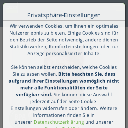
Toggle 
Privatsphäre-Einstellungen
Zum Inhalt springen [AK + 0]
Zum Hauptmenü springen [AK + 1]
Zum Shop-Menü (Suche, Wunschliste, Warenkorb, Mein Ac
Zum Widget-Menü rechts springen [AK + 3]
Zu den Inhalten im Fußbereich springen [AK + 4]
Kauf auf Rechnung (B2B)
Wir verwenden Cookies, um Ihnen ein optimales
Nutzererlebnis zu bieten. Einige Cookies sind für
Shop
Produkt-Detailansicht
den Betrieb der Seite notwendig, andere dienen
Statistikzwecken, Komforteinstellungen oder zur
Anzeige personalisierter Inhalte.
Sie können selbst entscheiden, welche Cookies
Sie zulassen wollen.
Bitte beachten Sie, dass
aufgrund Ihrer Einstellungen womöglich nicht
mehr alle Funktionalitäten der Seite
verfügbar sind.
Sie können diese Auswahl
jederzeit auf der Seite
Cookie-
Einstellungen
widerrufen oder ändern. Weitere
Informationen finden Sie in
unserer
Datenschutzerklärung
und unserer