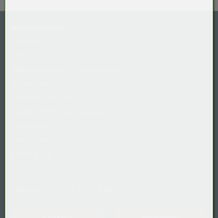
Unternehmen
Über uns
AGB
Widerrufsrecht
für
Verbraucher
Datenschutz
Cookie-Richtlinie
Barrierefreiheitserklärung
Impressum
Versandkosten
Entsorgung
Telefon:
+43 5576 7177 818
Kontakt
Newsletter