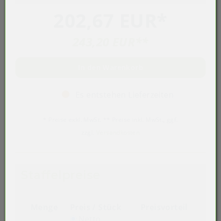
202,67 EUR
*
243,20 EUR
**
In den Warenkorb
Es entstehen Lieferzeiten
* Preise exkl. MwSt. ** Preise inkl. MwSt., ggf.
zzgl.
Versandkosten
Staffelpreise
Menge
Preis / Stück
Preisvorteil
Netto