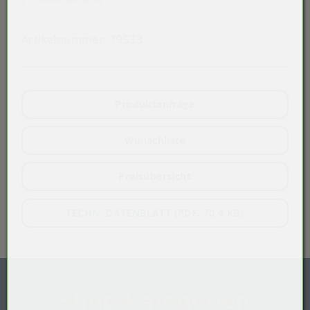
Artikelnummer:
19533
Produktanfrage
Wunschliste
Preisübersicht
TECHN. DATENBLATT (PDF, 70,4 KB)
Shop-Kategorien