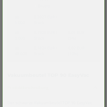
Brutto
ab
0,2027 EUR
/
1.000
Stück
ab
0,1925 EUR
/
0,01 EUR
3.000
Stück
(5%)
ab
0,1824 EUR
/
0,02 EUR
48.000
Stück
(10%)
Vakuumbeutel TOP 90 EasyVac
Akkordeon auf-/zuklappen st
Produktbeschreibung
Der schwarze Vakuumbeutel TOP 90 EasyVac