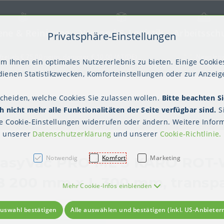
ene & Reinigung
Versand & Logistik
Arbeitssch
Privatsphäre-Einstellungen
) springen [AK + 2]
frei ab € 75,00 netto, darunter € 10,00 (AT/DE)
Newslett
m Ihnen ein optimales Nutzererlebnis zu bieten. Einige Cookies
ienen Statistikzwecken, Komforteinstellungen oder zur Anzeige
scheiden, welche Cookies Sie zulassen wollen.
Bitte beachten Si
kter Tisch
gienebekleidung (PSA)
Palettensicherung
Gastroverpackungen
Hygienepapiere
Polstern & Kennzeichnen
Küchenbedarf
Waschraumhygie
Versan
Hygie
 nicht mehr alle Funktionalitäten der Seite verfügbar sind.
S
Einweghauben
Mundschutz
Schutzkleidung
te
Cookie-Einstellungen
widerrufen oder ändern. Weitere Inform
unserer
Datenschutzerklärung
und unserer
Cookie-Richtlinie
.
Notwendig
Komfort
Marketing
asyVac PRO ML 3 KARO ROT-
B 200 mm x L 300 mm, transp
Mehr Cookie-Infos einblenden
uswahl bestätigen
Alle auswählen und bestätigen (inkl. US-Anbieter