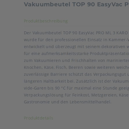
Vakuumbeutel TOP 90 EasyVac 
Akkordeon auf-/zuklappen s
Produktbeschreibung
Der Vakuumbeutel TOP 90 EasyVac PRO ML 3 KARO
wurde für den professionellen Einsatz in Kammer
entwickelt und überzeugt mit seinem dekorativen 
für eine aufmerksamkeitsstarke Produktpräsentation
zum Vakuumieren und Frischhalten von marinierte
Knochen, Käse, Fisch, Beeren sowie weiteren weich
zuverlässige Barriere schützt das Verpackungsgut u
längeren Haltbarkeit bei. Zusätzlich ist der Vakuu
vide-Garen bis 90 °C für maximal eine Stunde geeign
Verpackungslösung für Feinkost, Metzgereien, Käse
Gastronomie und den Lebensmittelhandel.
Art der verpackten Lebensmittel: alle Lebensmittel
Akkordeon auf-/zuklappen stimmen
Produktdetails