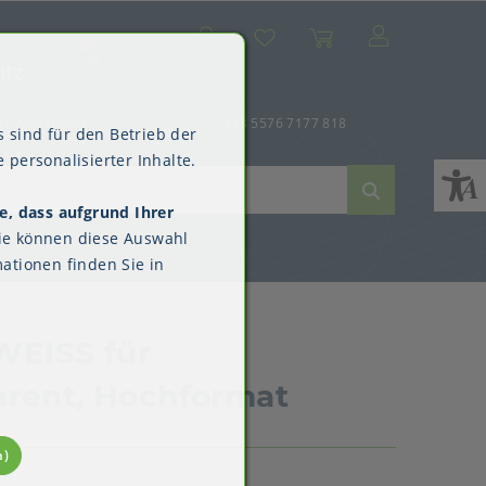
Suche
Mein Konto
Wunschliste
Warenkorb
SALE
utz
er-Anmeldung
+43 5576 7177 818
 sind für den Betrieb der
 personalisierter Inhalte.
e, dass aufgrund Ihrer
ne
dverpackungen
ne & Reinigung
Kimberly-Clark™
ie können diese Auswahl
Überschuhe
ationen finden Sie in
WEISS für
arent, Hochformat
n)