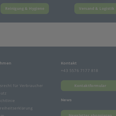
Reinigung & Hygiene
Versand & Logistik
ehmen
Kontakt
+43 5576 7177 818
s
fsrecht
für
Verbraucher
Kontaktformular
hutz
News
chtlinie
freiheitserklärung
Newsletter abonnieren
um