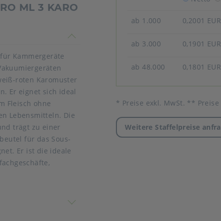
PRO ML 3 KARO
ab 1.000
0,2001 EU
timmen nicht überein
ab 3.000
0,1901 EU
 für Kammergeräte
ab 48.000
0,1801 EU
-Vakuumiergeräten
weiß-roten Karomuster
. Er eignet sich ideal
* Preise exkl. MwSt. ** Preise
m Fleisch ohne
en Lebensmitteln. Die
Weitere Staffelpreise anfr
nd trägt zu einer
mbeutel für das Sous-
et. Er ist die ideale
fachgeschäfte,
 nicht überein