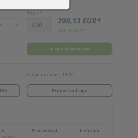
Stück
*
200,13 EUR
*
240,16 EUR
**
n
In den Warenkorb
Artikelnummer:
19751
DF)
Produktanfrage
ück
Preisvorteil
Lieferbar
Brutto