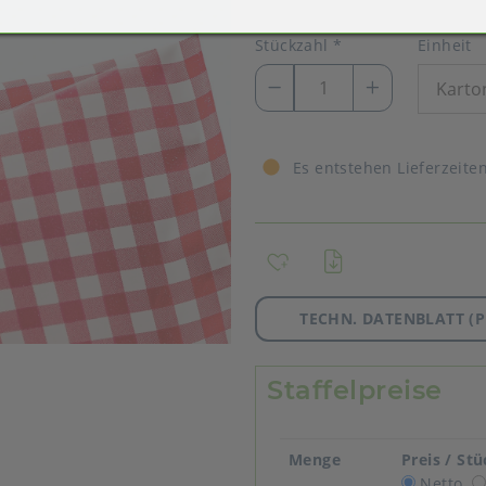
Stückzahl
*
Einheit
Es entstehen Lieferzeite
TECHN. DATENBLATT (P
Staffelpreise
Menge
Preis / St
Netto