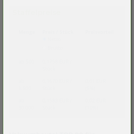
Staffelpreise
Menge
Preis / Stück
Preisvorteil
Netto
Brutto
ab 500
0,1758 EUR
/
Stück
ab
0,1670 EUR
/
0,01 EUR
1.500
Stück
(5%)
ab
0,1583 EUR
/
0,02 EUR
30.000
Stück
(10%)