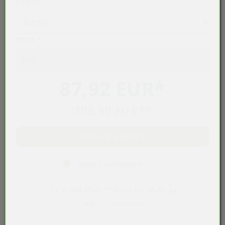
Einheit
Stück
*
87,92 EUR
*
105,50 EUR
**
In den Warenkorb
Sofort verfügbar
* Preise exkl. MwSt. ** Preise inkl. MwSt., ggf.
zzgl.
Versandkosten