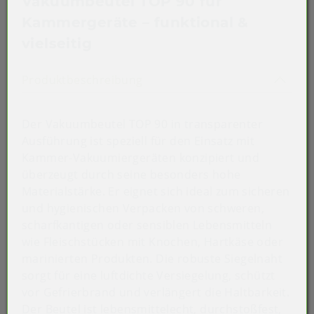
Vakuumbeutel TOP 90 für
Kammergeräte – funktional &
vielseitig
Akkordeon auf-/zuklappen st
Produktbeschreibung
Der Vakuumbeutel TOP 90 in transparenter
Ausführung ist speziell für den Einsatz mit
Kammer-Vakuumiergeräten konzipiert und
überzeugt durch seine besonders hohe
Materialstärke. Er eignet sich ideal zum sicheren
und hygienischen Verpacken von schweren,
scharfkantigen oder sensiblen Lebensmitteln
wie Fleischstücken mit Knochen, Hartkäse oder
marinierten Produkten. Die robuste Siegelnaht
sorgt für eine luftdichte Versiegelung, schützt
vor Gefrierbrand und verlängert die Haltbarkeit.
Der Beutel ist lebensmittelecht, durchstoßfest,