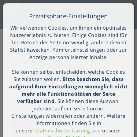
Toggle 
Privatsphäre-Einstellungen
Zum Inhalt springen [AK + 0]
Zum Hauptmenü springen [AK + 1]
Zum Shop-Menü (Suche, Wunschliste, Warenkorb, Mein Ac
Zum Widget-Menü rechts springen [AK + 3]
Zu den Inhalten im Fußbereich springen [AK + 4]
Kauf auf Rechnung (B2B)
Wir verwenden Cookies, um Ihnen ein optimales
Nutzererlebnis zu bieten. Einige Cookies sind für
Shop
Produkt-Detailansicht
den Betrieb der Seite notwendig, andere dienen
Statistikzwecken, Komforteinstellungen oder zur
Anzeige personalisierter Inhalte.
Sie können selbst entscheiden, welche Cookies
Sie zulassen wollen.
Bitte beachten Sie, dass
aufgrund Ihrer Einstellungen womöglich nicht
mehr alle Funktionalitäten der Seite
verfügbar sind.
Sie können diese Auswahl
jederzeit auf der Seite
Cookie-
Einstellungen
widerrufen oder ändern. Weitere
Informationen finden Sie in
unserer
Datenschutzerklärung
und unserer