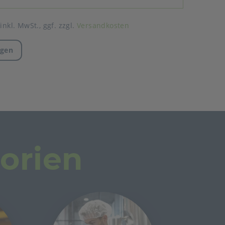
 inkl. MwSt.,
ggf. zzgl.
Versandkosten
agen
orien