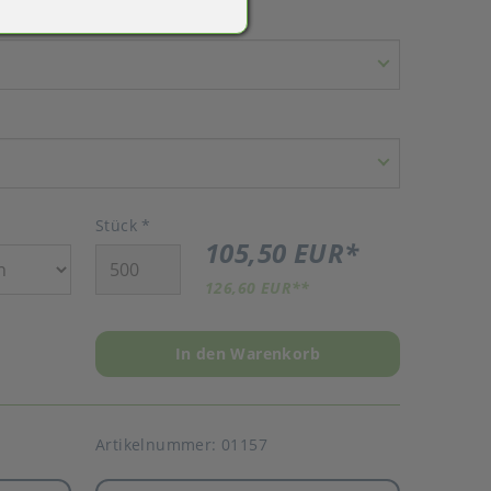
Stück
*
105,50 EUR
*
126,60 EUR
**
In den Warenkorb
Artikelnummer:
01157