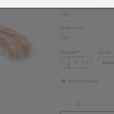
Breite in mm (Öffnungsseite)
250
Länge in mm
600
Stückzahl
*
Einheit
Sofort verfügbar