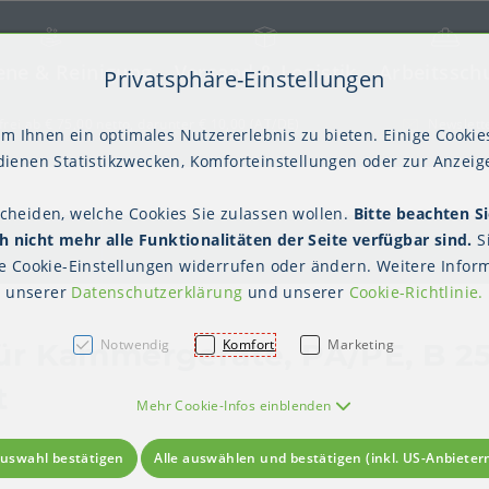
ene & Reinigung
Versand & Logistik
Arbeitssch
Privatsphäre-Einstellungen
) springen [AK + 2]
frei ab € 75,00 netto, darunter € 10,00 (AT/DE)
Newslett
m Ihnen ein optimales Nutzererlebnis zu bieten. Einige Cookies
ienen Statistikzwecken, Komforteinstellungen oder zur Anzeige
scheiden, welche Cookies Sie zulassen wollen.
Bitte beachten Si
kter Tisch
gienebekleidung (PSA)
Palettensicherung
Gastroverpackungen
Hygienepapiere
Polstern & Kennzeichnen
Küchenbedarf
Waschraumhygie
Versan
Hygie
 nicht mehr alle Funktionalitäten der Seite verfügbar sind.
S
Einweghauben
Mundschutz
Schutzkleidung
te
Cookie-Einstellungen
widerrufen oder ändern. Weitere Inform
unserer
Datenschutzerklärung
und unserer
Cookie-Richtlinie
.
Notwendig
Komfort
Marketing
ür Kammergeräte, PA/PE, B 2
t
Mehr Cookie-Infos einblenden
uswahl bestätigen
Alle auswählen und bestätigen (inkl. US-Anbieter