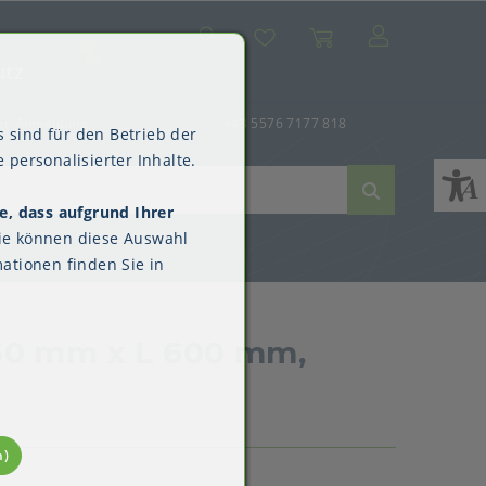
Suche
Mein Konto
Wunschliste
Warenkorb
SALE
utz
er-Anmeldung
+43 5576 7177 818
 sind für den Betrieb der
 personalisierter Inhalte.
e, dass aufgrund Ihrer
ne
dverpackungen
ne & Reinigung
Kimberly-Clark™
ie können diese Auswahl
Überschuhe
ationen finden Sie in
50 mm x L 600 mm,
n)