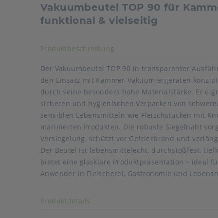
Vakuumbeutel TOP 90 für Kamme
funktional & vielseitig
Akkordeon auf-/zuklappen s
Produktbeschreibung
Der Vakuumbeutel TOP 90 in transparenter Ausführu
den Einsatz mit Kammer-Vakuumiergeräten konzipi
durch seine besonders hohe Materialstärke. Er eig
sicheren und hygienischen Verpacken von schweren
sensiblen Lebensmitteln wie Fleischstücken mit Kn
marinierten Produkten. Die robuste Siegelnaht sorgt
Versiegelung, schützt vor Gefrierbrand und verlänge
Der Beutel ist lebensmittelecht, durchstoßfest, tie
bietet eine glasklare Produktpräsentation – ideal fü
Anwender in Fleischerei, Gastronomie und Lebensm
Art der verpackten Lebensmittel: alle Lebensmittel
Akkordeon auf-/zuklappen stimmen
Produktdetails