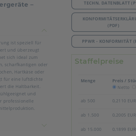
TECHN. DATENBLATT (P
rgeräte –
KONFORMITÄTSERKLÄR
(PDF)
timmen nicht überein
PPWR - KONFORMITÄT (
ng ist speziell für
ert und überzeugt
net sich ideal zum
Staffelpreise
, scharfkantigen oder
ochen, Hartkäse oder
 für eine luftdichte
Menge
Preis / St
rt die Haltbarkeit.
Netto
fkühlgeeignet und
ab 500
0,2110 EU
r professionelle
ittelproduktion.
ab 1.500
0,2005 EU
 nicht überein
ab 15.000
0,1899 EU