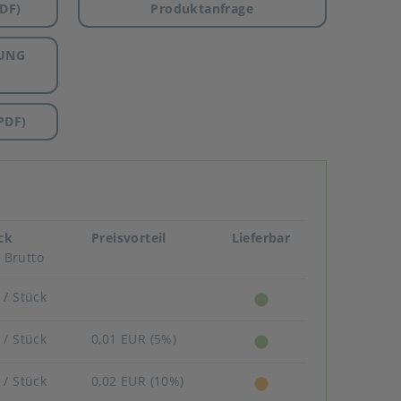
DF)
Produktanfrage
UNG
PDF)
ück
Preisvorteil
Lieferbar
Brutto
R
/ Stück
R
/ Stück
0,01 EUR (5%)
R
/ Stück
0,02 EUR (10%)