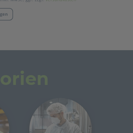
agen
orien