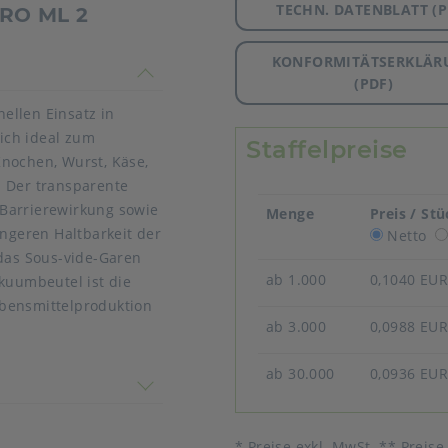
TECHN. DATENBLATT (P
PRO ML 2
KONFORMITÄTSERKLÄR
timmen nicht überein
(PDF)
ellen Einsatz in
ich ideal zum
Staffelpreise
nochen, Wurst, Käse,
. Der transparente
Barrierewirkung sowie
Menge
Preis / St
ängeren Haltbarkeit der
Netto
 das Sous-vide-Garen
ab 1.000
0,1040 EU
kuumbeutel ist die
ebensmittelproduktion
ab 3.000
0,0988 EU
ab 30.000
0,0936 EU
 nicht überein
* Preise exkl. MwSt. ** Preise