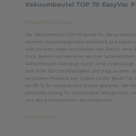
Vakuumbeutel TOP 70 EasyVac 
Akkordeon auf-/zuklappen s
Produktbeschreibung
Der Vakuumbeutel TOP 70 wurde für den profession
Kammer-Vakuumiergeräten entwickelt und eignet s
Vakuumieren sowie Frischhalten von Fleisch ohne K
Fisch, Beeren und weiteren weichen Lebensmitteln
Vakuumbeutel überzeugt durch seine zuverlässige 
eine hohe Durchstoßfestigkeit und trägt zu einer l
verpackten Produkte bei. Zudem ist der Beutel für
bis 90 °C für maximal eine Stunde geeignet. Der Va
passende Lösung für Gastronomie, Metzgereien, L
und den professionellen Küchenbereich.
Art der verpackten Lebensmittel: alle Lebensmittel
Akkordeon auf-/zuklappen stimmen
Produktdetails