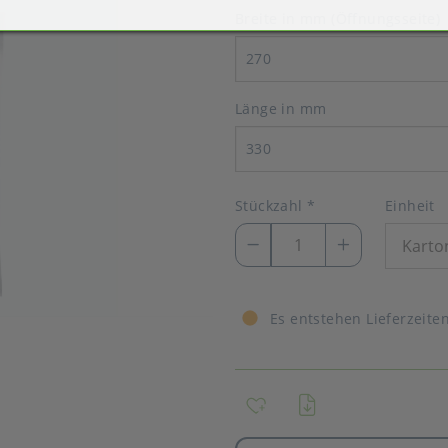
Breite in mm (Öffnungsseite)
270
Länge in mm
330
Stückzahl
*
Einheit
Es entstehen Lieferzeite