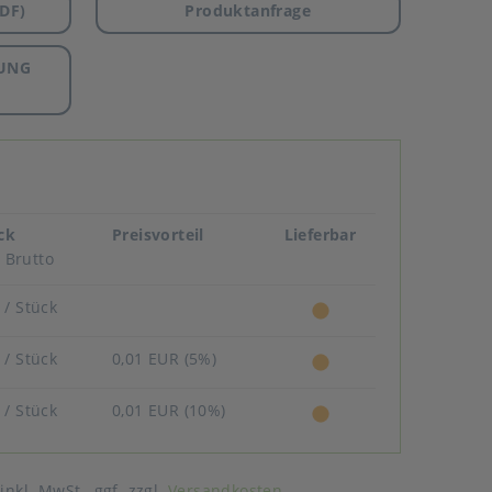
DF)
Produktanfrage
UNG
ück
Preisvorteil
Lieferbar
Brutto
R
/ Stück
R
/ Stück
0,01 EUR (5%)
R
/ Stück
0,01 EUR (10%)
 inkl. MwSt.,
ggf. zzgl.
Versandkosten