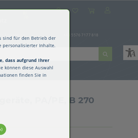
Suche
Mein Konto
Wunschliste
Warenkorb
SALE
utz
er-Anmeldung
+43 5576 7177 818
 sind für den Betrieb der
 personalisierter Inhalte.
e, dass aufgrund Ihrer
ne
dverpackungen
ne & Reinigung
Kimberly-Clark™
ie können diese Auswahl
Überschuhe
ationen finden Sie in
eräte, PA/PE, B 270
n)