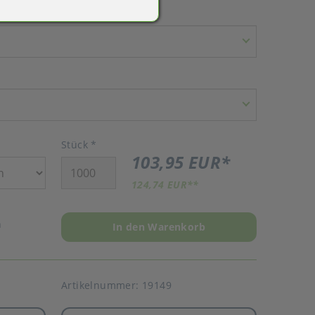
Stück
*
103,95 EUR
*
124,74 EUR
**
n
In den Warenkorb
Artikelnummer:
19149