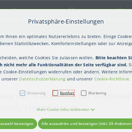
ene & Reinigung
Versand & Logistik
Arbeitssch
Privatsphäre-Einstellungen
) springen [AK + 2]
frei ab € 75,00 netto, darunter € 10,00 (AT/DE)
Newslett
m Ihnen ein optimales Nutzererlebnis zu bieten. Einige Cookies
ienen Statistikzwecken, Komforteinstellungen oder zur Anzeige
scheiden, welche Cookies Sie zulassen wollen.
Bitte beachten Si
kter Tisch
gienebekleidung (PSA)
Palettensicherung
Gastroverpackungen
Hygienepapiere
Polstern & Kennzeichnen
Küchenbedarf
Waschraumhygie
Versan
Hygie
 nicht mehr alle Funktionalitäten der Seite verfügbar sind.
S
Einweghauben
Mundschutz
Schutzkleidung
te
Cookie-Einstellungen
widerrufen oder ändern. Weitere Inform
unserer
Datenschutzerklärung
und unserer
Cookie-Richtlinie
.
Notwendig
Komfort
Marketing
asyVac PRO ML 2 für Kammerg
rent, Hochformat
Mehr Cookie-Infos einblenden
uswahl bestätigen
Alle auswählen und bestätigen (inkl. US-Anbieter