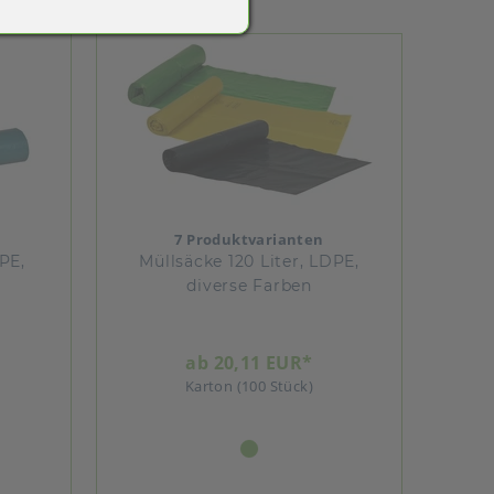
7 Produktvarianten
PE,
Müllsäcke 120 Liter, LDPE,
diverse Farben
ab 20,11 EUR*
Karton (100 Stück)