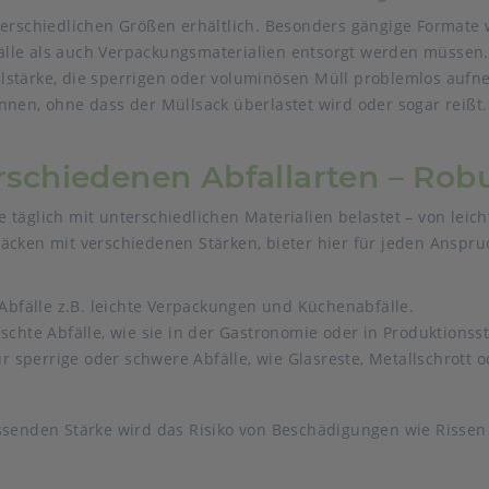
erschiedlichen Größen erhältlich. Besonders gängige Formate wie
lle als auch Verpackungsmaterialien entsorgt werden müssen. 
stärke, die sperrigen oder voluminösen Müll problemlos aufneh
nnen, ohne dass der Müllsack überlastet wird oder sogar reißt.
erschiedenen Abfallarten – Rob
 täglich mit unterschiedlichen Materialien belastet – von lei
äcken mit verschiedenen Stärken, bieter hier für jeden Anspr
e Abfälle z.B. leichte Verpackungen und Küchenabfälle.
schte Abfälle, wie sie in der Gastronomie oder in Produktionsst
r sperrige oder schwere Abfälle, wie Glasreste, Metallschrott o
ssenden Stärke wird das Risiko von Beschädigungen wie Rissen 
.