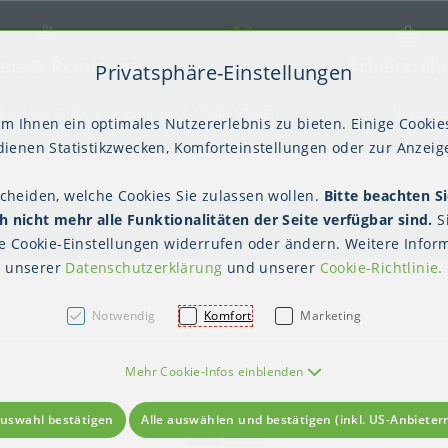
ene & Reinigung
Versand & Logistik
Arbeitssch
Privatsphäre-Einstellungen
) springen [AK + 2]
frei ab € 75,00 netto, darunter € 10,00 (AT/DE)
Newslett
m Ihnen ein optimales Nutzererlebnis zu bieten. Einige Cookies
ienen Statistikzwecken, Komforteinstellungen oder zur Anzeige
scheiden, welche Cookies Sie zulassen wollen.
Bitte beachten Si
kter Tisch
gienebekleidung (PSA)
Palettensicherung
Gastroverpackungen
Hygienepapiere
Polstern & Kennzeichnen
Küchenbedarf
Waschraumhygie
Versan
Hygie
 nicht mehr alle Funktionalitäten der Seite verfügbar sind.
S
Einweghauben
Mundschutz
Schutzkleidung
äcke
Entsorgung
te
Cookie-Einstellungen
widerrufen oder ändern. Weitere Inform
unserer
Datenschutzerklärung
und unserer
Cookie-Richtlinie
.
Notwendig
Komfort
Marketing
Mehr Cookie-Infos einblenden
uswahl bestätigen
Alle auswählen und bestätigen (inkl. US-Anbieter