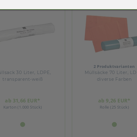
2 Produktvarianten
llsack 30 Liter, LDPE,
Müllsäcke 70 Liter, LD
transparent-weiß
diverse Farben
ab 31,66 EUR*
ab 9,26 EUR*
Karton (1.000 Stück)
Rolle (25 Stück)