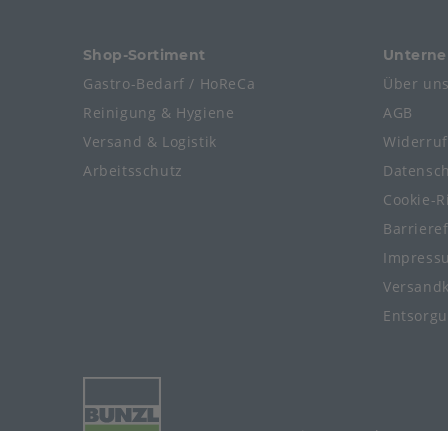
Shop-Sortiment
Untern
Gastro-Bedarf / HoReCa
Über un
Reinigung & Hygiene
AGB
Versand & Logistik
Widerru
Arbeitsschutz
Datensc
Cookie-Ri
Barriere
Impress
Versand
Entsorg
© 2024-2026 Meier Verpackungen G