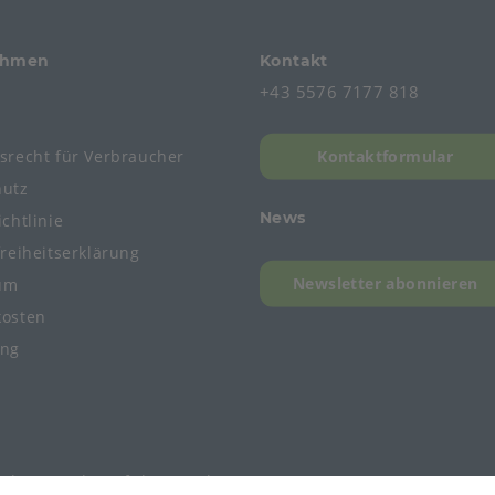
ehmen
Kontakt
+43 5576 7177 818
s
fsrecht
für
Verbraucher
Kontaktformular
hutz
News
chtlinie
freiheitserklärung
Newsletter abonnieren
um
kosten
ung
mbH, Member of the Bunzl Group