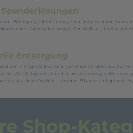
 Spenderlösungen
le in der Entsorgung. Abfalltrennsysteme mit passenden Spende
küchen oder Lagerhallen ermöglichen Müllsackständer und A
elle Entsorgung
Wahl der richtigen Müllsäcke in passenden Größen und Stärken 
azu bei, Abfälle hygienisch und sicher zu entsorgen. Mit eine
reich das ideale Produkt – für mehr Effizienz und optimale H
re Shop-Kateg