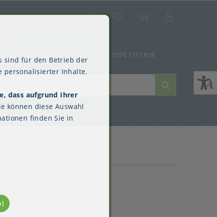
Suche
Mein Konto
Wunschliste
Warenkorb
SALE
utz
er-Anmeldung
+43 5576 7177 818
 sind für den Betrieb der
 personalisierter Inhalte.
e, dass aufgrund Ihrer
ne
dverpackungen
ne & Reinigung
Kimberly-Clark™
ie können diese Auswahl
Überschuhe
ationen finden Sie in
n)