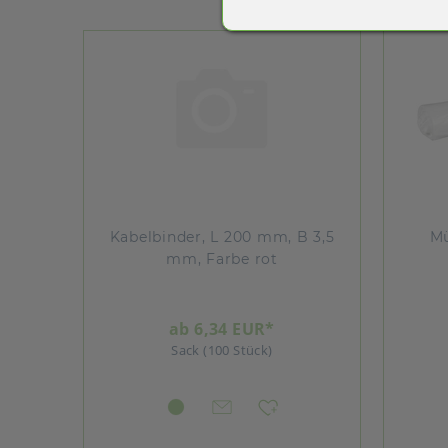
Kabelbinder, L 200 mm, B 3,5
Mü
mm, Farbe rot
ab 6,34 EUR*
Sack (100 Stück)