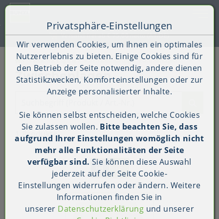
Toggle 
Privatsphäre-Einstellungen
Zum Inhalt springen [AK + 0]
Zum Hauptmenü springen [AK + 1]
Zum Shop-Menü (Suche, Wunschliste, Warenkorb, Mein Ac
Zum Widget-Menü rechts springen [AK + 3]
Zu den Inhalten im Fußbereich springen [AK + 4]
Versand frei ab € 75,00 netto (AT/DE)
Wir verwenden Cookies, um Ihnen ein optimales
Nutzererlebnis zu bieten. Einige Cookies sind für
Versand & Logistik
Palettensicherung
Zwischenlagen
den Betrieb der Seite notwendig, andere dienen
Zwischenlagen
Statistikzwecken, Komforteinstellungen oder zur
Anzeige personalisierter Inhalte.
Suchbegriff (Produkt / Art.-Nr.)
Sie können selbst entscheiden, welche Cookies
Sie zulassen wollen.
Bitte beachten Sie, dass
1 Produkte
aufgrund Ihrer Einstellungen womöglich nicht
mehr alle Funktionalitäten der Seite
verfügbar sind.
Sie können diese Auswahl
jederzeit auf der Seite
Cookie-
Einstellungen
widerrufen oder ändern. Weitere
Informationen finden Sie in
unserer
Datenschutzerklärung
und unserer