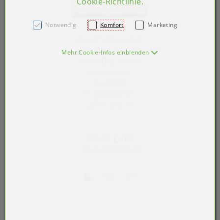
Cookie-Richtlinie
.
Notwendig
Komfort
Marketing
Zwischenlage für
Paletten, L 1.200
Mehr Cookie-Infos einblenden
mm x B 800 mm
x H 1,5 mm,
Qualität:
TST/222/E, 277
g/m², braun
710,43 EUR*
Palette (800 Stück)