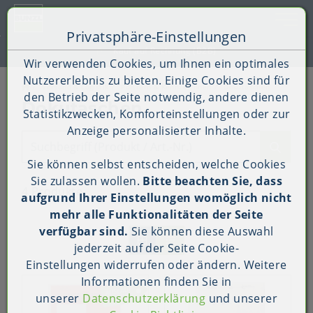
Toggle 
Privatsphäre-Einstellungen
Zum Inhalt springen [AK + 0]
Zum Hauptmenü springen [AK + 1]
Zum Shop-Menü (Suche, Wunschliste, Warenkorb, Mein Ac
Zum Widget-Menü rechts springen [AK + 3]
Zu den Inhalten im Fußbereich springen [AK + 4]
Kauf auf Rechnung (B2B)
Wir verwenden Cookies, um Ihnen ein optimales
Nutzererlebnis zu bieten. Einige Cookies sind für
Versand & Logistik
Polstern & Kennzeichnen
Dokutaschen
den Betrieb der Seite notwendig, andere dienen
Dokutaschen
Statistikzwecken, Komforteinstellungen oder zur
Anzeige personalisierter Inhalte.
Suchbegriff (Produkt / Art.-Nr.)
Sie können selbst entscheiden, welche Cookies
Sie zulassen wollen.
Bitte beachten Sie, dass
4 Produkte
aufgrund Ihrer Einstellungen womöglich nicht
mehr alle Funktionalitäten der Seite
verfügbar sind.
Sie können diese Auswahl
jederzeit auf der Seite
Cookie-
Einstellungen
widerrufen oder ändern. Weitere
Informationen finden Sie in
unserer
Datenschutzerklärung
und unserer