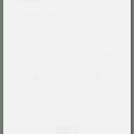
2 Produktvarianten
Dokumentenschutztasche,
Dokumentenschutztasch
LDPE, bedruckt
Papier
ab 19,75 EUR*
ab 53,91 EUR*
Karton (1.000 Stück)
Karton (1.000 Stück)
4 Produkte