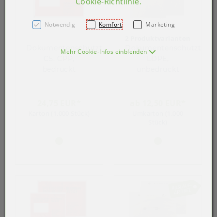
Cookie-Richtlinie
.
Notwendig
Komfort
Marketing
2 Produktvarianten
Dokumentenschutztasche
Dokumentenschutztasch
Mehr Cookie-Infos einblenden
C5, CPP,
LDPE,
bedruckt
unbedruckt
24,75 EUR*
ab 12,50 EUR*
Karton (1.000 Stück)
Umkarton (1.000
Stück)