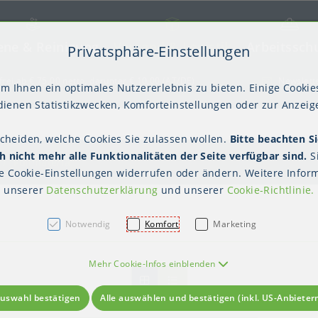
ene & Reinigung
Versand & Logistik
Arbeitssch
Privatsphäre-Einstellungen
) springen [AK + 2]
frei ab € 75,00 netto, darunter € 10,00 (AT/DE)
Newslett
m Ihnen ein optimales Nutzererlebnis zu bieten. Einige Cookies
ienen Statistikzwecken, Komforteinstellungen oder zur Anzeige
scheiden, welche Cookies Sie zulassen wollen.
Bitte beachten Si
kter Tisch
gienebekleidung (PSA)
Palettensicherung
Gastroverpackungen
Hygienepapiere
Polstern & Kennzeichnen
Küchenbedarf
Waschraumhygie
Versan
Hygie
 nicht mehr alle Funktionalitäten der Seite verfügbar sind.
S
Einweghauben
Mundschutz
Schutzkleidung
Füllmaterial
te
Cookie-Einstellungen
widerrufen oder ändern. Weitere Inform
unserer
Datenschutzerklärung
und unserer
Cookie-Richtlinie
.
Notwendig
Komfort
Marketing
Mehr Cookie-Infos einblenden
uswahl bestätigen
Alle auswählen und bestätigen (inkl. US-Anbieter