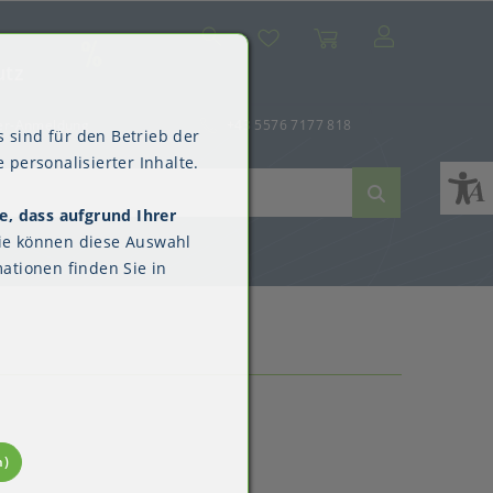
Suche
Mein Konto
Wunschliste
Warenkorb
SALE
utz
er-Anmeldung
+43 5576 7177 818
 sind für den Betrieb der
 personalisierter Inhalte.
e, dass aufgrund Ihrer
ne
dverpackungen
ne & Reinigung
Kimberly-Clark™
ie können diese Auswahl
Überschuhe
ationen finden Sie in
n)