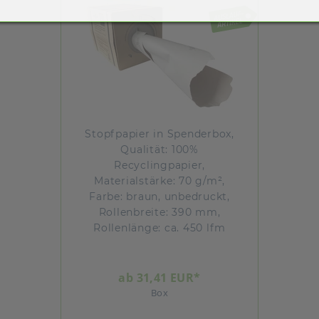
Stopfpapier in Spenderbox,
Qualität: 100%
Recyclingpapier,
Materialstärke: 70 g/m²,
Farbe: braun, unbedruckt,
Rollenbreite: 390 mm,
Rollenlänge: ca. 450 lfm
ab 31,41 EUR*
Box