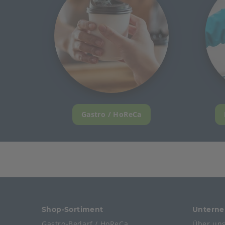
Gastro / HoReCa
Shop-Sortiment
Untern
Gastro-Bedarf / HoReCa
Über un