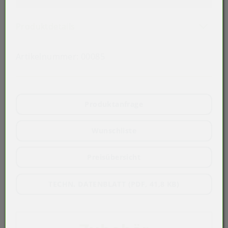
16 x 25 x 0,60 mm
Akkordeon auf-/zuklappen stimmen 
Produktdetails
Artikelnummer:
00085
Produktanfrage
Wunschliste
Preisübersicht
TECHN. DATENBLATT (PDF, 41,8 KB)