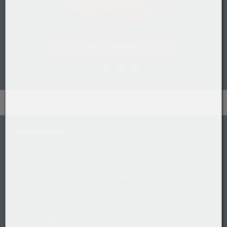
Gastro / HoReCa
Unternehmen
Über uns
AGB
Widerrufsrecht
für
Verbraucher
Datenschutz
Cookie-Richtlinie
Barrierefreiheitserklärung