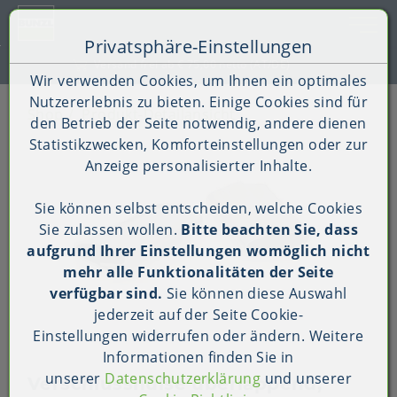
Toggle 
Privatsphäre-Einstellungen
Zum Inhalt springen [AK + 0]
Zum Hauptmenü springen [AK + 1]
Zum Shop-Menü (Suche, Wunschliste, Warenkorb, Mein Ac
Zum Widget-Menü rechts springen [AK + 3]
Zu den Inhalten im Fußbereich springen [AK + 4]
Kauf auf Rechnung (B2B)
Wir verwenden Cookies, um Ihnen ein optimales
Nutzererlebnis zu bieten. Einige Cookies sind für
Shop
Produkt-Detailansicht
den Betrieb der Seite notwendig, andere dienen
Statistikzwecken, Komforteinstellungen oder zur
Anzeige personalisierter Inhalte.
Sie können selbst entscheiden, welche Cookies
Sie zulassen wollen.
Bitte beachten Sie, dass
aufgrund Ihrer Einstellungen womöglich nicht
mehr alle Funktionalitäten der Seite
verfügbar sind.
Sie können diese Auswahl
jederzeit auf der Seite
Cookie-
Einstellungen
widerrufen oder ändern. Weitere
Informationen finden Sie in
unserer
Datenschutzerklärung
und unserer
Verschlusshülse überlappend,