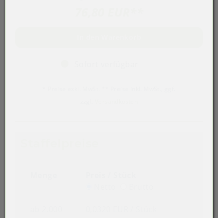
76,80 EUR
**
In den Warenkorb
Sofort verfügbar
* Preise exkl. MwSt. ** Preise inkl. MwSt., ggf.
zzgl.
Versandkosten
Staffelpreise
Menge
Preis / Stück
Netto
Brutto
Mega-Sale
ab 2.000
0,0320 EUR
/ Stück
Verwendbarkeit: Einweg