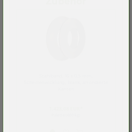
Zubehör
Stahlband, 16 x 0,5 mm,
Scheibenwicklung, blank, arrondierte
Kanten
1.423,08 EUR*
Palette (600 kg)