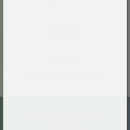
Artikelnummer:
01317
Produktanfrage
Wunschliste
Preisübersicht
TECHN. DATENBLATT (PDF, 67,8 KB)
Shop-Kategorien