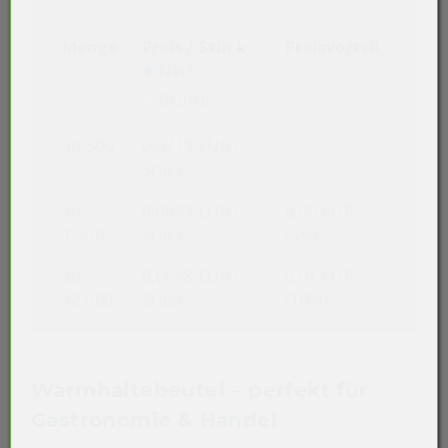
Menge
Preis / Stück
Preisvorteil
Netto
Brutto
ab 500
0,0719 EUR
/
Stück
ab
0,0683 EUR
/
0,00 EUR
1.500
Stück
(5%)
ab
0,0648 EUR
/
0,01 EUR
42.000
Stück
(10%)
Warmhaltebeutel – perfekt für
Gastronomie & Handel