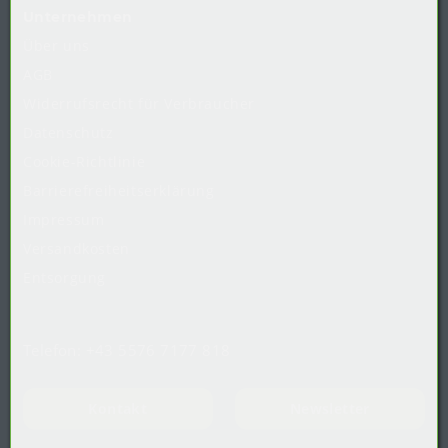
Unternehmen
Über uns
AGB
Widerrufsrecht
für
Verbraucher
Datenschutz
Cookie-Richtlinie
Barrierefreiheitserklärung
Impressum
Versandkosten
Entsorgung
Telefon:
+43 5576 7177 818
Kontakt
Newsletter