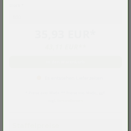
Stück
*
35,93 EUR
*
43,11 EUR
**
In den Warenkorb
Es entstehen Lieferzeiten
* Preise exkl. MwSt. ** Preise inkl. MwSt., ggf.
zzgl.
Versandkosten
Staffelpreise