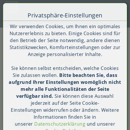
Toggle 
Privatsphäre-Einstellungen
Zum Inhalt springen [AK + 0]
Zum Hauptmenü springen [AK + 1]
Zum Shop-Menü (Suche, Wunschliste, Warenkorb, Mein Ac
Zum Widget-Menü rechts springen [AK + 3]
Zu den Inhalten im Fußbereich springen [AK + 4]
Kauf auf Rechnung (B2B)
Wir verwenden Cookies, um Ihnen ein optimales
Nutzererlebnis zu bieten. Einige Cookies sind für
Shop
Produkt-Detailansicht
den Betrieb der Seite notwendig, andere dienen
Statistikzwecken, Komforteinstellungen oder zur
Anzeige personalisierter Inhalte.
Sie können selbst entscheiden, welche Cookies
Sie zulassen wollen.
Bitte beachten Sie, dass
aufgrund Ihrer Einstellungen womöglich nicht
mehr alle Funktionalitäten der Seite
verfügbar sind.
Sie können diese Auswahl
jederzeit auf der Seite
Cookie-
Einstellungen
widerrufen oder ändern. Weitere
Informationen finden Sie in
unserer
Datenschutzerklärung
und unserer