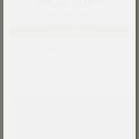
30,28 EUR
*
36,34 EUR
**
In den Warenkorb
Sofort verfügbar
* Preise exkl. MwSt. ** Preise inkl. MwSt., ggf.
zzgl.
Versandkosten
Staffelpreise
Menge
Preis / Stück
Netto
Brutto