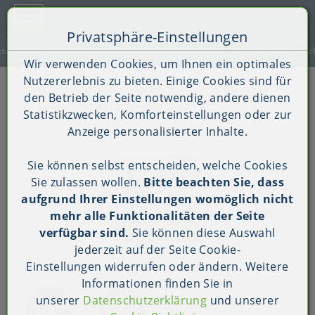
Toggle 
Privatsphäre-Einstellungen
Zum Inhalt springen [AK + 0]
Zum Hauptmenü springen [AK + 1]
Zum Shop-Menü (Suche, Wunschliste, Warenkorb, Mein Ac
Zum Widget-Menü rechts springen [AK + 3]
Zu den Inhalten im Fußbereich springen [AK + 4]
Kauf auf Rechnung (B2B)
Wir verwenden Cookies, um Ihnen ein optimales
Nutzererlebnis zu bieten. Einige Cookies sind für
Gastro / HoReCa
Küchenbedarf
Behälter
den Betrieb der Seite notwendig, andere dienen
Teller
Produkt-Detailansicht
Statistikzwecken, Komforteinstellungen oder zur
Anzeige personalisierter Inhalte.
Sie können selbst entscheiden, welche Cookies
Sie zulassen wollen.
Bitte beachten Sie, dass
aufgrund Ihrer Einstellungen womöglich nicht
mehr alle Funktionalitäten der Seite
verfügbar sind.
Sie können diese Auswahl
jederzeit auf der Seite
Cookie-
Einstellungen
widerrufen oder ändern. Weitere
Informationen finden Sie in
unserer
Datenschutzerklärung
und unserer