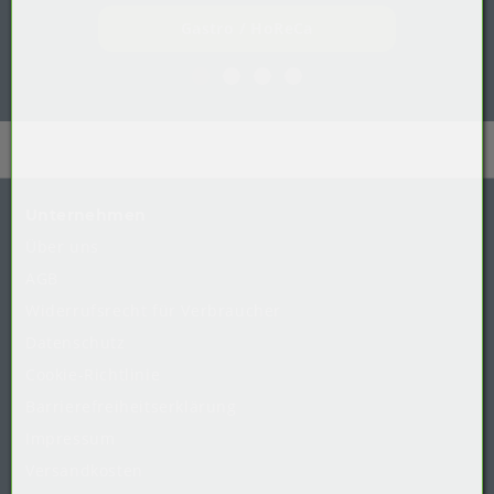
Gastro / HoReCa
Unternehmen
Über uns
AGB
Widerrufsrecht
für
Verbraucher
Datenschutz
Cookie-Richtlinie
Barrierefreiheitserklärung
Impressum
Versandkosten