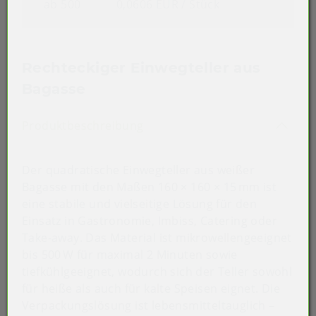
ab 500
0,0606 EUR
/ Stück
Rechteckiger Einwegteller aus
Bagasse
Akkordeon auf-/zuklappen st
Produktbeschreibung
Der quadratische Einwegteller aus weißer
Bagasse mit den Maßen 160 × 160 × 15 mm ist
eine stabile und vielseitige Lösung für den
Einsatz in Gastronomie, Imbiss, Catering oder
Take-away. Das Material ist mikrowellengeeignet
bis 500 W für maximal 2 Minuten sowie
tiefkühlgeeignet, wodurch sich der Teller sowohl
für heiße als auch für kalte Speisen eignet. Die
Verpackungslösung ist lebensmitteltauglich –