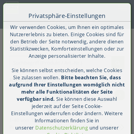
Toggle 
Privatsphäre-Einstellungen
Zum Inhalt springen [AK + 0]
Zum Hauptmenü springen [AK + 1]
Zum Shop-Menü (Suche, Wunschliste, Warenkorb, Mein Ac
Zum Widget-Menü rechts springen [AK + 3]
Zu den Inhalten im Fußbereich springen [AK + 4]
Kauf auf Rechnung (B2B)
Wir verwenden Cookies, um Ihnen ein optimales
Nutzererlebnis zu bieten. Einige Cookies sind für
Gastro / HoReCa
Küchenbedarf
Behälter
den Betrieb der Seite notwendig, andere dienen
Behälter
Statistikzwecken, Komforteinstellungen oder zur
Anzeige personalisierter Inhalte.
Suchbegriff (Produkt / Art.-Nr.)
Sie können selbst entscheiden, welche Cookies
Sie zulassen wollen.
Bitte beachten Sie, dass
Kategorien
aufgrund Ihrer Einstellungen womöglich nicht
mehr alle Funktionalitäten der Seite
Becher
Bu
verfügbar sind.
Sie können diese Auswahl
jederzeit auf der Seite
Cookie-
Einstellungen
widerrufen oder ändern. Weitere
1-40 von 129
Informationen finden Sie in
Produkte
1/4
unserer
Datenschutzerklärung
und unserer