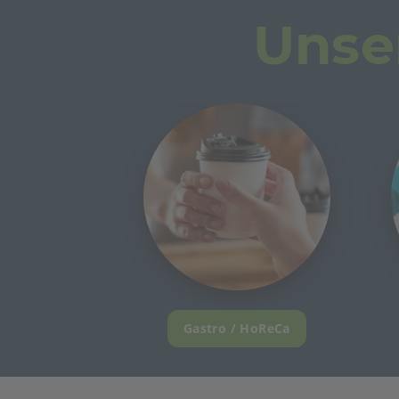
Unse
Gastro / HoReCa