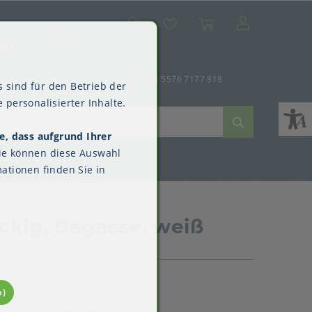
Suche
Mein Konto
Wunschliste
Warenkorb
SALE
utz
er-Anmeldung
+43 5576 7177 818
 sind für den Betrieb der
 personalisierter Inhalte.
e, dass aufgrund Ihrer
ne
dverpackungen
ne & Reinigung
Kimberly-Clark™
ie können diese Auswahl
Überschuhe
ationen finden Sie in
ckig, Bagasse, weiß
n)