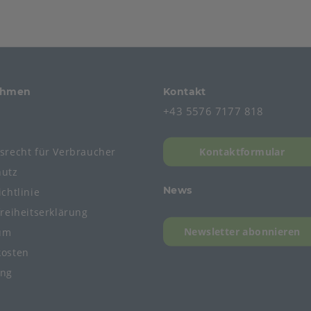
ehmen
Kontakt
+43 5576 7177 818
s
fsrecht
für
Verbraucher
Kontaktformular
hutz
News
chtlinie
freiheitserklärung
Newsletter abonnieren
um
kosten
ung