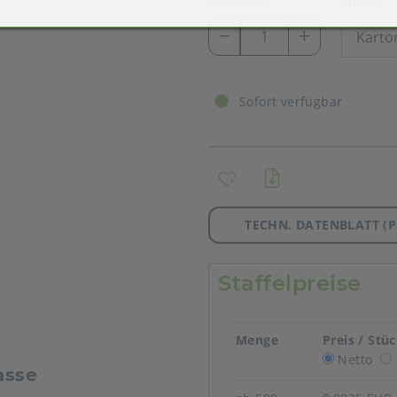
Stückzahl
*
Einheit
Sofort verfügbar
TECHN. DATENBLATT (P
Staffelpreise
Menge
Preis / Stü
Netto
asse