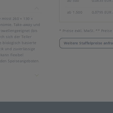
ab 500
0,0835 EUR
timmen nicht überein
ab 1.500
0,0795 EUR
 misst 260 × 130 ×
ronomie, Take-away und
* Preise exkl. MwSt. ** Preise
rowellengeeignet (bis
ch sich der Teller
e biologisch basierte
Weitere Staffelpreise anfr
nden - wird
ik und zuverlässige
 kann flexibel
nden Speiseangeboten.
 nicht überein