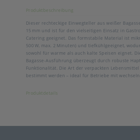
Akkordeon auf-/zuklappen s
Produktbeschreibung
Dieser rechteckige Einwegteller aus weißer Bagasse
15 mm und ist für den vielseitigen Einsatz in Gast
Catering geeignet. Das formstabile Material ist mik
500 W, max. 2 Minuten) und tiefkühlgeeignet, wodur
Auslaufartikel
sowohl für warme als auch kalte Speisen eignet. Di
Art der verpackten Lebensmittel: noch nicht vorha
Bagasse-Ausführung überzeugt durch robuste Hapt
nachgetragen
Funktionalität. Die Art der verpackten Lebensmittel
mikrowellengeeignet: Ja, 500 W, 2 Min.
bestimmt werden – ideal für Betriebe mit wechsel
tiefkühlgeeignet: Ja
Akkordeon auf-/zuklappen stimmen
Produktdetails