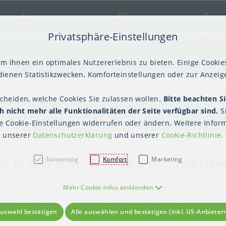
ene & Reinigung
Versand & Logistik
Arbeitssch
Privatsphäre-Einstellungen
) springen [AK + 2]
frei ab € 75,00 netto, darunter € 10,00 (AT/DE)
Newslett
m Ihnen ein optimales Nutzererlebnis zu bieten. Einige Cookies
ienen Statistikzwecken, Komforteinstellungen oder zur Anzeige
scheiden, welche Cookies Sie zulassen wollen.
Bitte beachten Si
kter Tisch
gienebekleidung (PSA)
Palettensicherung
Gastroverpackungen
Hygienepapiere
Polstern & Kennzeichnen
Küchenbedarf
Waschraumhygie
Versan
Hygie
 nicht mehr alle Funktionalitäten der Seite verfügbar sind.
S
Einweghauben
Mundschutz
Schutzkleidung
Teller
Produkt-Detailansicht
te
Cookie-Einstellungen
widerrufen oder ändern. Weitere Inform
unserer
Datenschutzerklärung
und unserer
Cookie-Richtlinie
.
Notwendig
Komfort
Marketing
x B 130 mm x H 15 mm, rechte
Mehr Cookie-Infos einblenden
uswahl bestätigen
Alle auswählen und bestätigen (inkl. US-Anbieter