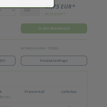
Stück
*
41,75 EUR
*
50,10 EUR
**
In den Warenkorb
Artikelnummer:
95086
DF)
Produktanfrage
ck
Preisvorteil
Lieferbar
Brutto