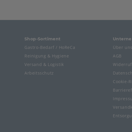
Shop-Sortiment
Untern
Gastro-Bedarf / HoReCa
Über un
Reinigung & Hygiene
AGB
Versand & Logistik
Widerru
Arbeitsschutz
Datensc
Cookie-Ri
Barriere
Impress
Versand
Entsorg