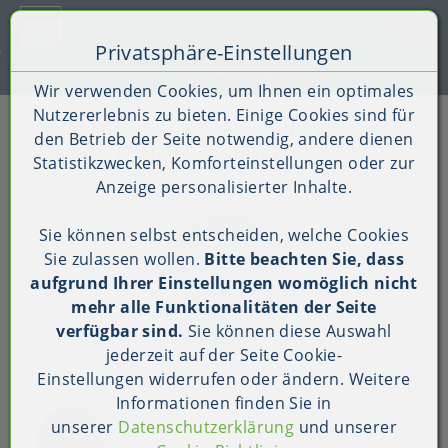
Toggle 
Privatsphäre-Einstellungen
Zum Inhalt springen [AK + 0]
Zum Hauptmenü springen [AK + 1]
Zum Shop-Menü (Suche, Wunschliste, Warenkorb, Mein Ac
Zum Widget-Menü rechts springen [AK + 3]
Zu den Inhalten im Fußbereich springen [AK + 4]
Kauf auf Rechnung (B2B)
Wir verwenden Cookies, um Ihnen ein optimales
Nutzererlebnis zu bieten. Einige Cookies sind für
Gastro / HoReCa
Küchenbedarf
Behälter
den Betrieb der Seite notwendig, andere dienen
Teller
Produkt-Detailansicht
Statistikzwecken, Komforteinstellungen oder zur
Anzeige personalisierter Inhalte.
Sie können selbst entscheiden, welche Cookies
Sie zulassen wollen.
Bitte beachten Sie, dass
aufgrund Ihrer Einstellungen womöglich nicht
mehr alle Funktionalitäten der Seite
verfügbar sind.
Sie können diese Auswahl
jederzeit auf der Seite
Cookie-
Einstellungen
widerrufen oder ändern. Weitere
Informationen finden Sie in
unserer
Datenschutzerklärung
und unserer