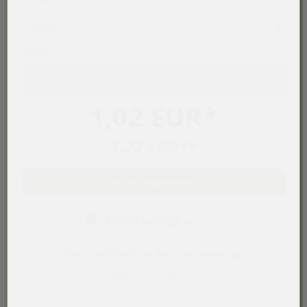
Stück
*
1,02 EUR
*
1,22 EUR
**
In den Warenkorb
Sofort verfügbar
* Preise exkl. MwSt. ** Preise inkl. MwSt., ggf.
zzgl.
Versandkosten