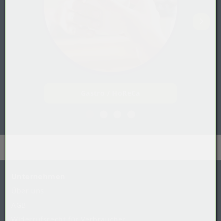
Gastro / HoReCa
Unternehmen
Über uns
AGB
Widerrufsrecht
für
Verbraucher