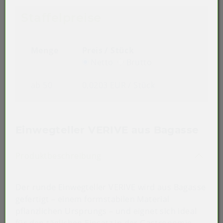
Staffelpreise
Menge
Preis / Stück
Netto
Brutto
ab 50
0,0203 EUR
/ Stück
Einwegteller VERIVE aus Bagasse
Akkordeon auf-/zuklappen st
Produktbeschreibung
Der runde Einwegteller VERIVE wird aus Bagasse
gefertigt – einem formstabilen Material
pflanzlichen Ursprungs – und eignet sich ideal
für den täglichen Einsatz in der Gastronomie,