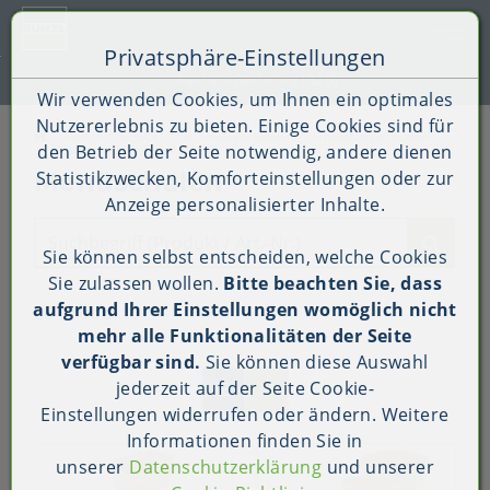
Toggle 
Privatsphäre-Einstellungen
Zum Inhalt springen [AK + 0]
Zum Hauptmenü springen [AK + 1]
Zum Shop-Menü (Suche, Wunschliste, Warenkorb, Mein Ac
Zum Widget-Menü rechts springen [AK + 3]
Zu den Inhalten im Fußbereich springen [AK + 4]
Kauf auf Rechnung (B2B)
Wir verwenden Cookies, um Ihnen ein optimales
Nutzererlebnis zu bieten. Einige Cookies sind für
Gastro / HoReCa
Gastroverpackungen
Einwegverpackungen
den Betrieb der Seite notwendig, andere dienen
Schalen
Menüschalen
Menüschalen
Statistikzwecken, Komforteinstellungen oder zur
Anzeige personalisierter Inhalte.
Suchbegriff (Produkt / Art.-Nr.)
Sie können selbst entscheiden, welche Cookies
Sie zulassen wollen.
Bitte beachten Sie, dass
aufgrund Ihrer Einstellungen womöglich nicht
26 Produkte
mehr alle Funktionalitäten der Seite
verfügbar sind.
Sie können diese Auswahl
jederzeit auf der Seite
Cookie-
Einstellungen
widerrufen oder ändern. Weitere
Informationen finden Sie in
unserer
Datenschutzerklärung
und unserer