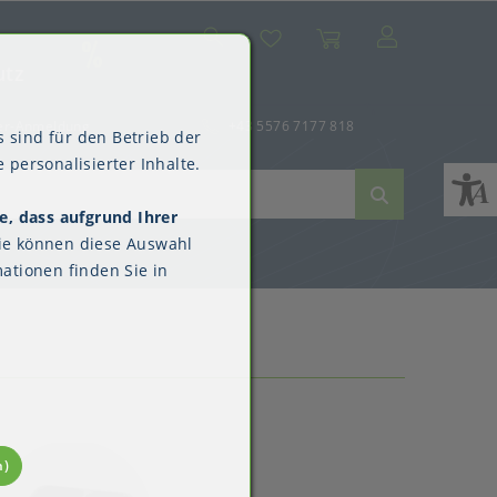
Suche
Mein Konto
Wunschliste
Warenkorb
SALE
utz
er-Anmeldung
+43 5576 7177 818
 sind für den Betrieb der
 personalisierter Inhalte.
e, dass aufgrund Ihrer
ne
dverpackungen
ne & Reinigung
Kimberly-Clark™
ie können diese Auswahl
Überschuhe
ationen finden Sie in
n)