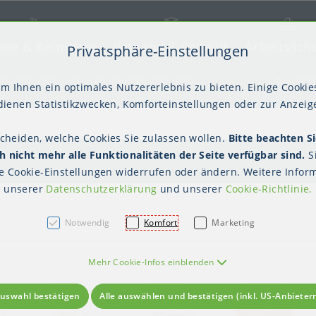
ene & Reinigung
Versand & Logistik
Arbeitssch
Privatsphäre-Einstellungen
) springen [AK + 2]
frei ab € 75,00 netto, darunter € 10,00 (AT/DE)
Newslett
m Ihnen ein optimales Nutzererlebnis zu bieten. Einige Cookies
ienen Statistikzwecken, Komforteinstellungen oder zur Anzeige
scheiden, welche Cookies Sie zulassen wollen.
Bitte beachten Si
kter Tisch
gienebekleidung (PSA)
Palettensicherung
Gastroverpackungen
Hygienepapiere
Polstern & Kennzeichnen
Küchenbedarf
Waschraumhygie
Versan
Hygie
 nicht mehr alle Funktionalitäten der Seite verfügbar sind.
S
Einweghauben
Mundschutz
Schutzkleidung
wegverpackungen
Schalen
te
Cookie-Einstellungen
widerrufen oder ändern. Weitere Inform
unserer
Datenschutzerklärung
und unserer
Cookie-Richtlinie
.
Notwendig
Komfort
Marketing
Mehr Cookie-Infos einblenden
uswahl bestätigen
Alle auswählen und bestätigen (inkl. US-Anbieter