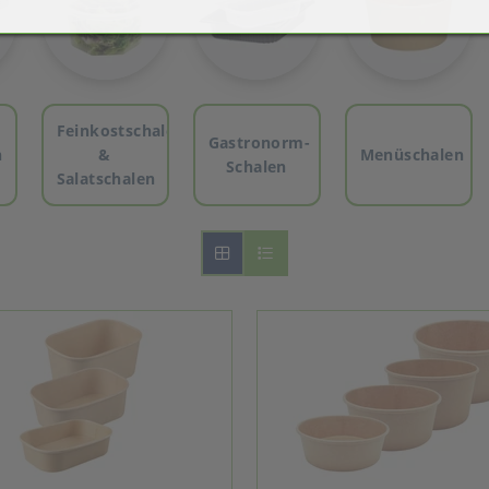
Feinkostschalen
Gastronorm-
n
&
Menüschalen
Schalen
Salatschalen