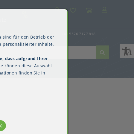
Suche
Mein Konto
Wunschliste
Warenkorb
SALE
utz
er-Anmeldung
+43 5576 7177 818
 sind für den Betrieb der
 personalisierter Inhalte.
e, dass aufgrund Ihrer
ne
dverpackungen
ne & Reinigung
Kimberly-Clark™
ie können diese Auswahl
Überschuhe
ationen finden Sie in
n)