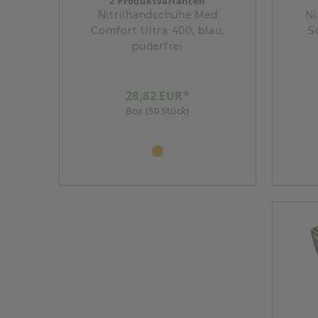
2 Produktvarianten
Nitrilhandschuhe Med
Ni
Comfort Ultra 400, blau,
S
puderfrei
28,82 EUR*
Box (50 Stück)