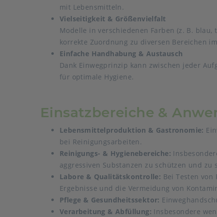
mit Lebensmitteln.
Vielseitigkeit & Größenvielfalt
Modelle in verschiedenen Farben (z. B. blau,
korrekte Zuordnung zu diversen Bereichen im
Einfache Handhabung & Austausch
Dank Einwegprinzip kann zwischen jeder Auf
für optimale Hygiene.
Einsatzbereiche & Anw
Lebensmittelproduktion & Gastronomie
:
Ein
bei Reinigungsarbeiten.
Reinigungs- & Hygienebereiche
:
Insbesondere
aggressiven Substanzen zu schützen und zu 
Labore & Qualitätskontroll
e
:
Bei Testen von 
Ergebnisse und die Vermeidung von Kontamin
Pflege & Gesundheitssekto
r
:
Einweghandschuh
Verarbeitung & Abfüllung
:
Insbesondere wenn