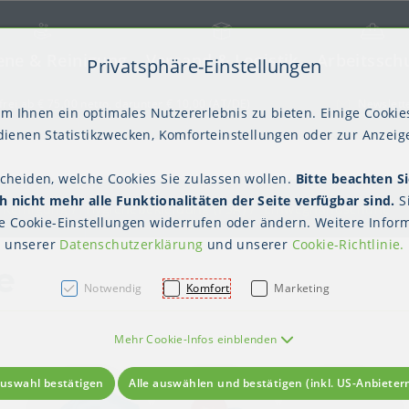
ene & Reinigung
Versand & Logistik
Arbeitssch
Privatsphäre-Einstellungen
) springen [AK + 2]
frei ab € 75,00 netto, darunter € 10,00 (AT/DE)
Newslett
m Ihnen ein optimales Nutzererlebnis zu bieten. Einige Cookies
ienen Statistikzwecken, Komforteinstellungen oder zur Anzeige
scheiden, welche Cookies Sie zulassen wollen.
Bitte beachten Si
kter Tisch
gienebekleidung (PSA)
Palettensicherung
Gastroverpackungen
Hygienepapiere
Polstern & Kennzeichnen
Küchenbedarf
Waschraumhygie
Versan
Hygie
 nicht mehr alle Funktionalitäten der Seite verfügbar sind.
S
Einweghauben
Mundschutz
Schutzkleidung
 Reinigung
Hygienebekleidung (PSA)
Einweghandschuhe
te
Cookie-Einstellungen
widerrufen oder ändern. Weitere Inform
unserer
Datenschutzerklärung
und unserer
Cookie-Richtlinie
.
e
Notwendig
Komfort
Marketing
Mehr Cookie-Infos einblenden
uswahl bestätigen
Alle auswählen und bestätigen (inkl. US-Anbieter