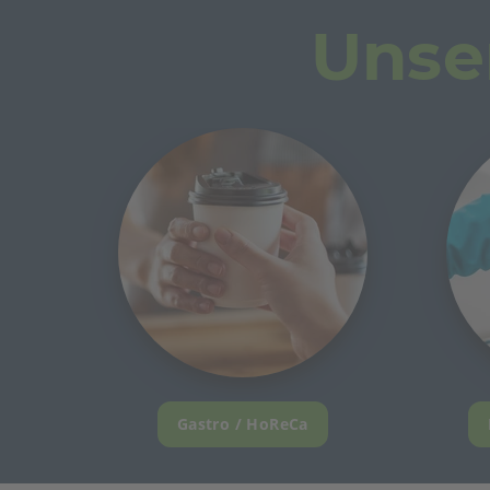
Unse
Gastro / HoReCa