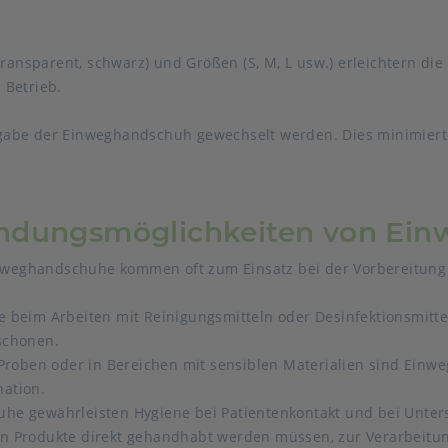
 transparent, schwarz) und Größen (S, M, L usw.) erleichtern d
 Betrieb.
gabe der Einweghandschuh gewechselt werden. Dies minimiert
endungsmöglichkeiten von Ei
weghandschuhe kommen oft zum Einsatz bei der Vorbereitung v
 beim Arbeiten mit Reinigungsmitteln oder Desinfektionsmitt
schonen.
Proben oder in Bereichen mit sensiblen Materialien sind Einwe
ation.
e gewährleisten Hygiene bei Patientenkontakt und bei Unte
 Produkte direkt gehandhabt werden müssen, zur Verarbeitung,