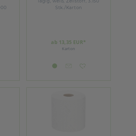
lagig, weiß, Zellstoff, 3.150
000
Stk./Karton
ab 13,35 EUR*
Karton