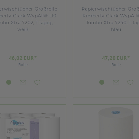
erwischtücher Großrolle
Papierwischtücher Groß
erly-Clark WypAll® L10
Kimberly-Clark WypAll
mbo Xtra 7202, 1-lagig,
Jumbo Xtra 7240, 1-la
weiß
blau
46,02 EUR*
47,20 EUR*
Rolle
Rolle