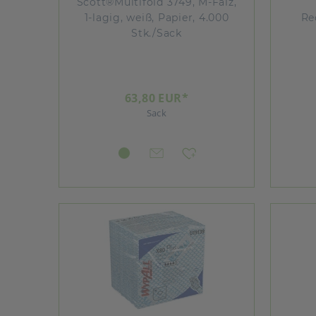
Scott®Multifold 3749, M-Falz,
1-lagig, weiß, Papier, 4.000
Re
Stk./Sack
63,80 EUR*
Sack