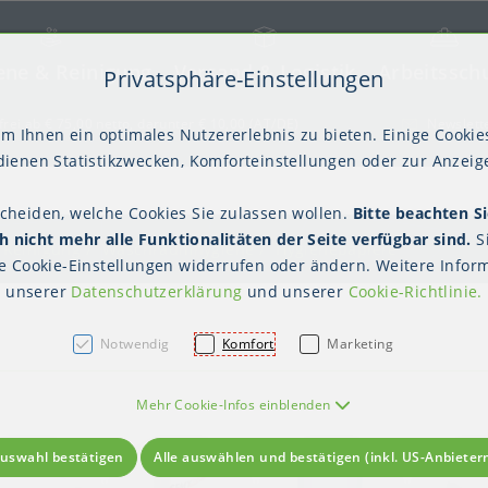
ene & Reinigung
Versand & Logistik
Arbeitssch
Privatsphäre-Einstellungen
) springen [AK + 2]
frei ab € 75,00 netto, darunter € 10,00 (AT/DE)
Newslett
m Ihnen ein optimales Nutzererlebnis zu bieten. Einige Cookies
ienen Statistikzwecken, Komforteinstellungen oder zur Anzeige
scheiden, welche Cookies Sie zulassen wollen.
Bitte beachten Si
kter Tisch
gienebekleidung (PSA)
Palettensicherung
Gastroverpackungen
Hygienepapiere
Polstern & Kennzeichnen
Küchenbedarf
Waschraumhygie
Versan
Hygie
 nicht mehr alle Funktionalitäten der Seite verfügbar sind.
S
Einweghauben
Mundschutz
Schutzkleidung
 Reinigung
Waschraumhygiene
Hygienepapiere
te
Cookie-Einstellungen
widerrufen oder ändern. Weitere Inform
unserer
Datenschutzerklärung
und unserer
Cookie-Richtlinie
.
Notwendig
Komfort
Marketing
Mehr Cookie-Infos einblenden
uswahl bestätigen
Alle auswählen und bestätigen (inkl. US-Anbieter