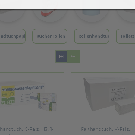
ndtuchpapier
Küchenrollen
Rollenhandtuchpapier
Toilet
handtuch, C-Falz, H3, 1-
Falthandtuch, V-Falz, H