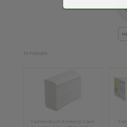
Ha
20 Produkte
Falthandtuch Kimberly-Clark
Falt