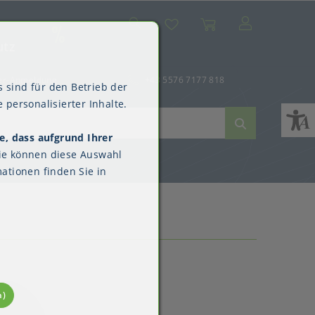
Suche
Mein Konto
Wunschliste
Warenkorb
SALE
utz
er-Anmeldung
+43 5576 7177 818
 sind für den Betrieb der
 personalisierter Inhalte.
e, dass aufgrund Ihrer
ne
dverpackungen
ne & Reinigung
Kimberly-Clark™
ie können diese Auswahl
Überschuhe
ationen finden Sie in
n)