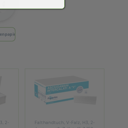
tenpapier
3, 2-
Falthandtuch, V-Falz, H3, 2-