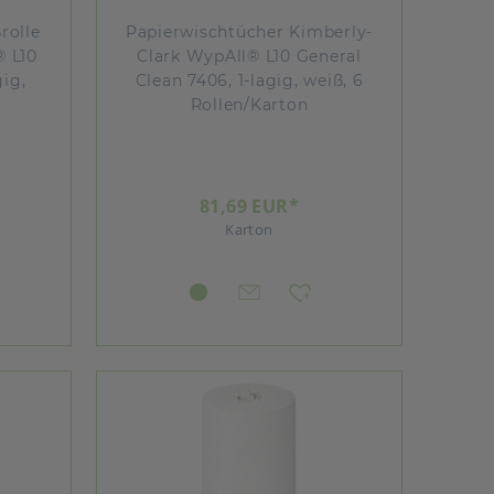
rolle
Papierwischtücher Kimberly-
® L10
Clark WypAll® L10 General
gig,
Clean 7406, 1-lagig, weiß, 6
Rollen/Karton
81,69 EUR*
Karton