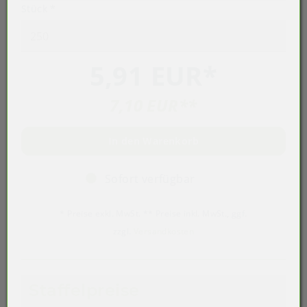
Stück
*
5,91 EUR
*
7,10 EUR
**
In den Warenkorb
Sofort verfügbar
* Preise exkl. MwSt. ** Preise inkl. MwSt., ggf.
zzgl.
Versandkosten
Staffelpreise