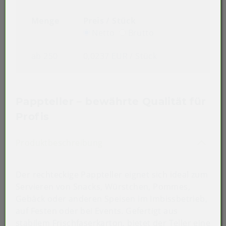
Menge
Preis / Stück
Netto
Brutto
ab 250
0,0237 EUR
/ Stück
Pappteller – bewährte Qualität für
Profis
Akkordeon auf-/zuklappen st
Produktbeschreibung
Der rechteckige Pappteller eignet sich ideal zum
Servieren von Snacks, Würstchen, Pommes,
Gebäck oder anderen Speisen im Imbissbetrieb,
auf Festen oder bei Events. Gefertigt aus
stabilem Frischfaserkarton, bietet der Teller eine