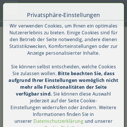
Toggle 
Privatsphäre-Einstellungen
Zum Inhalt springen [AK + 0]
Zum Hauptmenü springen [AK + 1]
Zum Shop-Menü (Suche, Wunschliste, Warenkorb, Mein Ac
Zum Widget-Menü rechts springen [AK + 3]
Zu den Inhalten im Fußbereich springen [AK + 4]
Kauf auf Rechnung (B2B)
Wir verwenden Cookies, um Ihnen ein optimales
Nutzererlebnis zu bieten. Einige Cookies sind für
Gastro / HoReCa
Küchenbedarf
Behälter
den Betrieb der Seite notwendig, andere dienen
Teller
Produkt-Detailansicht
Statistikzwecken, Komforteinstellungen oder zur
Anzeige personalisierter Inhalte.
Sie können selbst entscheiden, welche Cookies
Sie zulassen wollen.
Bitte beachten Sie, dass
aufgrund Ihrer Einstellungen womöglich nicht
mehr alle Funktionalitäten der Seite
verfügbar sind.
Sie können diese Auswahl
jederzeit auf der Seite
Cookie-
Einstellungen
widerrufen oder ändern. Weitere
Informationen finden Sie in
unserer
Datenschutzerklärung
und unserer